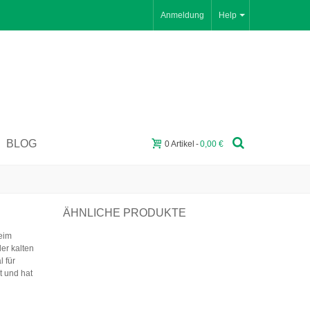
Anmeldung
Help
BLOG
0
Artikel
-
0,00 €
ÄHNLICHE PRODUKTE
eim
er kalten
 für
t und hat