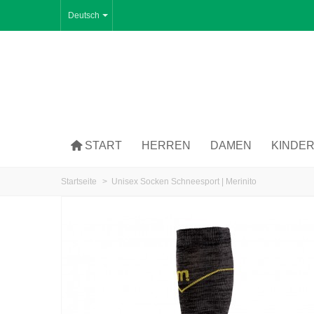
Deutsch
START
HERREN
DAMEN
KINDE
Startseite
>
Unisex Socken Schneesport | Merinito