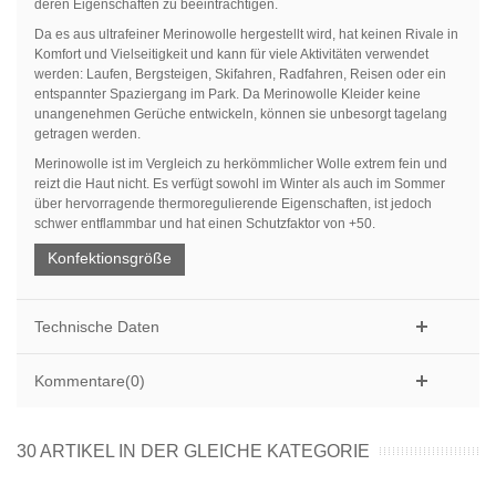
deren Eigenschaften zu beeinträchtigen.
Da es aus ultrafeiner Merinowolle hergestellt wird,
hat keinen Rivale in
Komfort und Vielseitigkeit
und kann für viele Aktivitäten verwendet
werden: Laufen, Bergsteigen, Skifahren, Radfahren, Reisen oder ein
entspannter Spaziergang im Park.
Da Merinowolle Kleider keine
unangenehmen Gerüche entwickeln, können sie unbesorgt tagelang
getragen werden.
Merinowolle ist im Vergleich zu herkömmlicher Wolle extrem fein und
reizt die Haut nicht.
Es verfügt sowohl im Winter als auch im Sommer
über hervorragende thermoregulierende Eigenschaften, ist jedoch
schwer entflammbar und hat einen Schutzfaktor von +50.
Konfektionsgröße
Technische Daten
Kommentare(0)
30 ARTIKEL IN DER GLEICHE KATEGORIE