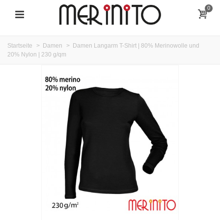
0
Startseite
>
Damen
>
Damen Langarm T-Shirt | 80% Merinowolle und
20% Nylon | 230 g/qm