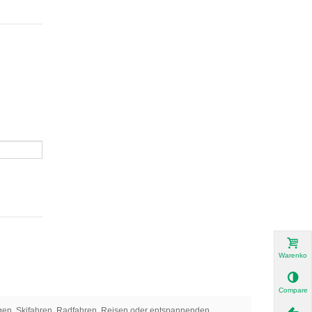
Warenkor
Compare
teigen, Skifahren, Radfahren, Reisen oder entspannenden