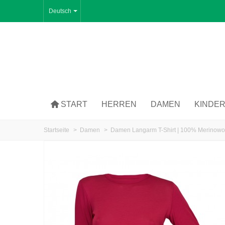
Deutsch
START
HERREN
DAMEN
KINDE
Startseite
>
Damen
>
Damen Langarm T-Shirt | 100% Merinowol