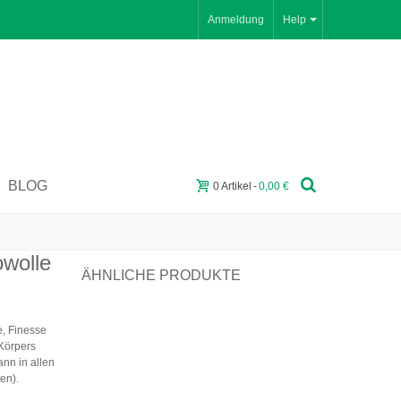
Anmeldung
Help
BLOG
0
Artikel
-
0,00 €
wolle
ÄHNLICHE PRODUKTE
e, Finesse
 Körpers
ann in allen
en).