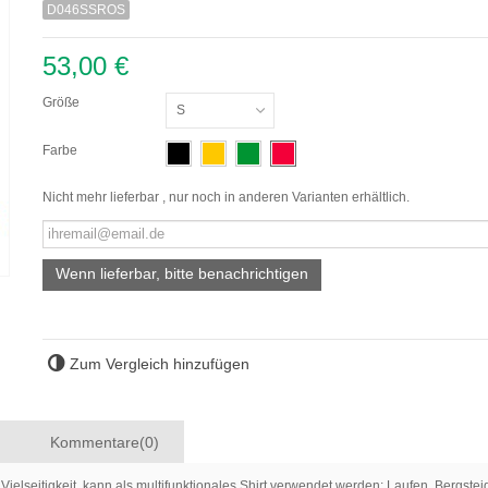
D046SSROS
53,00 €
Größe
S
Farbe
Nicht mehr lieferbar , nur noch in anderen Varianten erhältlich.
Wenn lieferbar, bitte benachrichtigen
Zum Vergleich hinzufügen
Kommentare(0)
d Vielseitigkeit, kann als multifunktionales Shirt verwendet werden: Laufen, Bergs