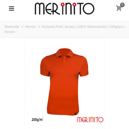
0
Startseite
>
Herren
>
Kurzarm Polo Jersey | 100% Merinowolle | 200g/qm |
Herren