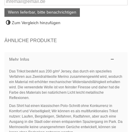
Wenn lieferbar, bitte benachrichtigen
Zum Vergleich hinzufügen
ÄHNLICHE PRODUKTE
Mehr Infos
Das Trikot besteht aus 200 g/m² Jersey, das durch ein spezielles
Verfahren aus
Zweidrahtwolle Merino
zusammengewirkt wird, wodurch
ein Material mit erhöhter mechanischer Widerstandsfähigkeit erhalten
wird.
Die verwendete Wolle ist von feinster Finesse und daher hat die
Farbe des Materials bei natürlichem Licht leicht metallische
Reflexionen.
Das Shirt hat einen klassischen Polo-Schnitt ohne Konkurrenz in
Komfort und Vielseitigkeit;
Wir können es als multifunktionales Trikot
nutzen: Laufen, Bergsteigen, Skifahren, Radfahren, aber auch eine
Ausgang in die Stadt
oder einen entspannten Spaziergang im Park.
Da
Merinowolle keine unangenehmen Gerüche entwickelt, können sie