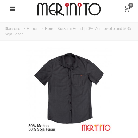
0
Startseite
>
Herren
>
Herren Kurzarm Hemd | 50% Merinowolle und 50%
Soja Faser